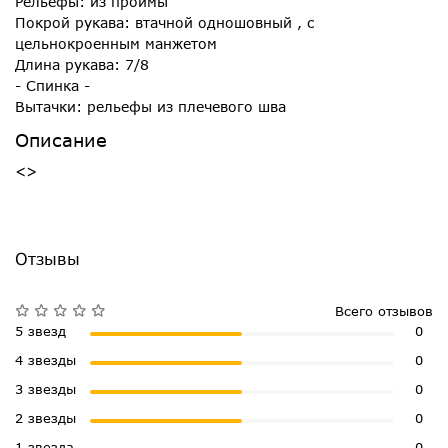
Рельефы: из проймы
Покрой рукава: втачной одношовный , с
цельнокроенным манжетом
Длина рукава: 7/8
- Спинка -
Вытачки: рельефы из плечевого шва
Описание
<>
Отзывы
Всего отзывов
5 звезд
0
4 звезды
0
3 звезды
0
2 звезды
0
1 звезда
0