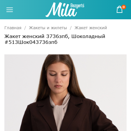
0
Главная
Жакеты и жилеты
Жакет женский
Жакет женский 3736зпб, Шоколадный
#513Шок043736зпб