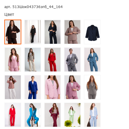
арт.
513Шок043736зпб_44_164
Цвет