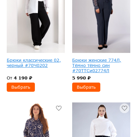
Брюки классические 02,
Брюки женские 774Л,
черный #70Ч0202
Тёмно тёмно син
#70ТТСи02774Л
От
4 190 ₽
5 990 ₽
Выбрать
Выбрать