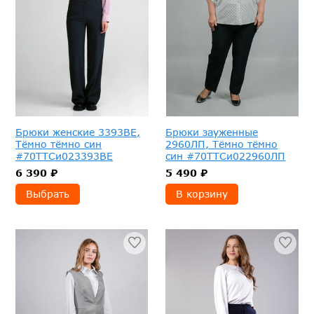
Брюки женские 3393ВЕ,
Брюки зауженные
Тёмно тёмно син
2960ЛП, Тёмно тёмно
#70ТТСи023393ВЕ
син #70ТТСи022960ЛП
6 390 ₽
5 490 ₽
Выбрать
В корзину