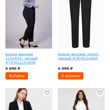
Брюки женские
Брюки женские 1640Л,
2191АПА, черный
черный #70Ч021640Л
#70Ч022191АПА
6 890 ₽
6 090 ₽
Выбрать
В корзину