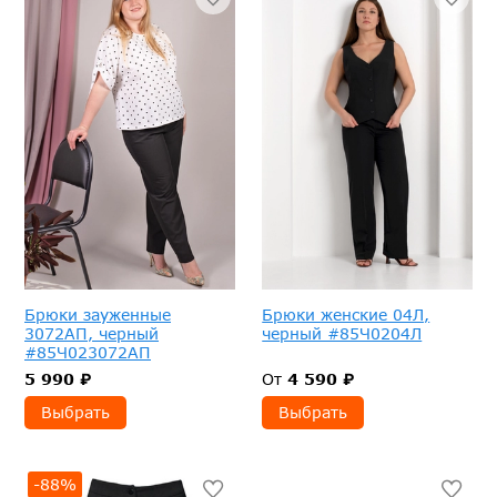
Брюки зауженные
Брюки женские 04Л,
3072АП, черный
черный #85Ч0204Л
#85Ч023072АП
5 990 ₽
От
4 590 ₽
Выбрать
Выбрать
-88%