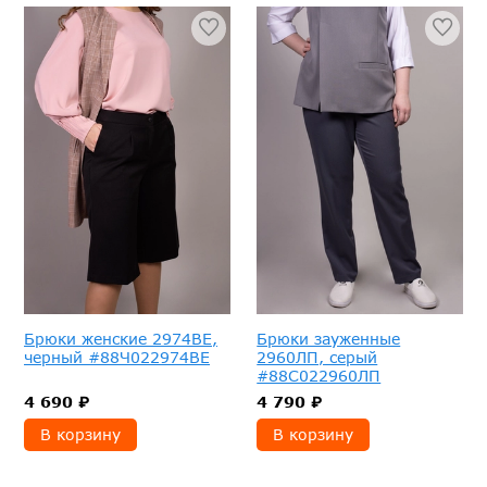
Брюки женские 2974ВЕ,
Брюки зауженные
черный #88Ч022974ВЕ
2960ЛП, серый
#88С022960ЛП
4 690 ₽
4 790 ₽
В корзину
В корзину