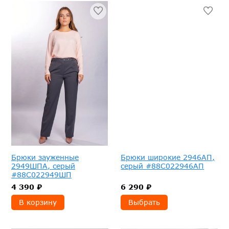
Брюки зауженные
Брюки широкие 2946АП,
2949ШПА, серый
серый #88С022946АП
#88С022949ШП
4 390 ₽
6 290 ₽
В корзину
Выбрать