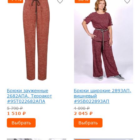
Брюки зауженные
Брюки широкие 2893АП,
2682АПА, Терракот
вишневый
#95Т022682АПА
#95В022893АП
5 790 ₽
4 090 ₽
1 510 ₽
2 045 ₽
Выбрать
Выбрать