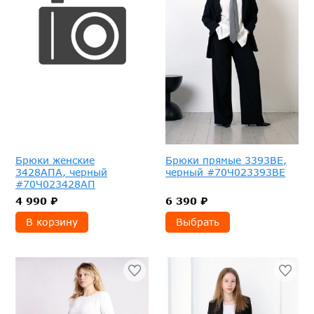
Брюки женские
Брюки прямые 3393ВЕ,
3428АПА, черный
черный #70Ч023393ВЕ
#70Ч023428АП
4 990 ₽
6 390 ₽
В корзину
Выбрать