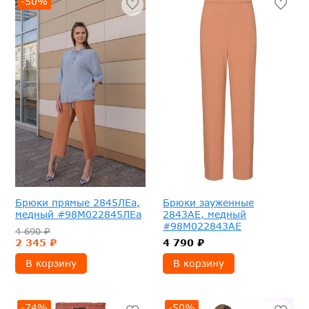
-50%
Брюки прямые 2845ЛЕа,
Брюки зауженные
медный #98М022845ЛЕа
2843АЕ, медный
#98М022843АЕ
4 690 ₽
2 345 ₽
4 790 ₽
В корзину
В корзину
-74%
-50%