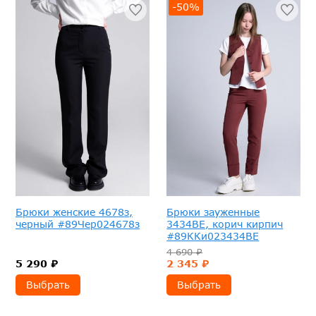
-50%
Брюки женские 4678з,
Брюки зауженные
черный #89Чер024678з
3434ВЕ, корич кирпич
#89ККи023434ВЕ
4 690 ₽
5 290 ₽
2 345 ₽
Выбрать
Выбрать