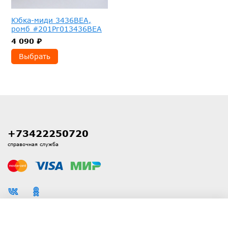
Юбка-миди 3436ВЕА,
ромб #201Рг013436ВЕА
4 090 ₽
Выбрать
+73422250720
справочная служба