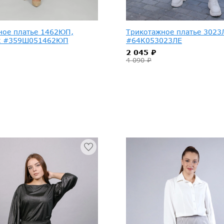
ное платье 1462ЮП,
Трикотажное платье 3023Л
к #359Ш051462ЮП
#64К053023ЛЕ
2 045 ₽
4 090 ₽