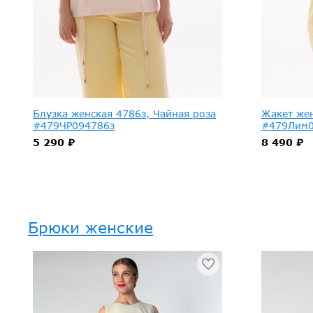
Блузка женская 4786з, Чайная роза
Жакет же
#479ЧР094786з
#479Лим0
5 290 ₽
8 490 ₽
Брюки женские