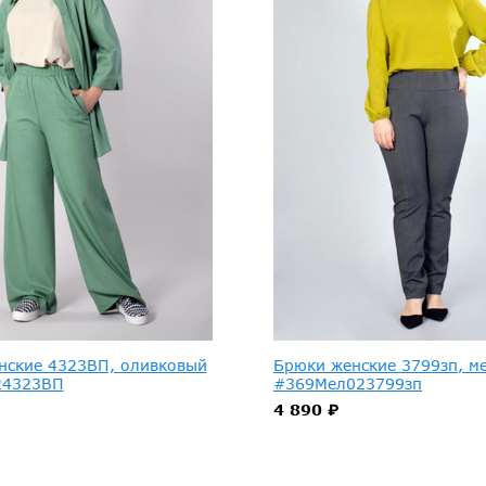
нские 4323ВП, оливковый
Брюки женские 3799зп, м
24323ВП
#369Мел023799зп
4 890 ₽