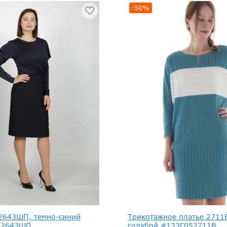
-50%
2643ШП, темно-синий
Трикотажное платье 2711
32643ШП
голубой #133Г052711В