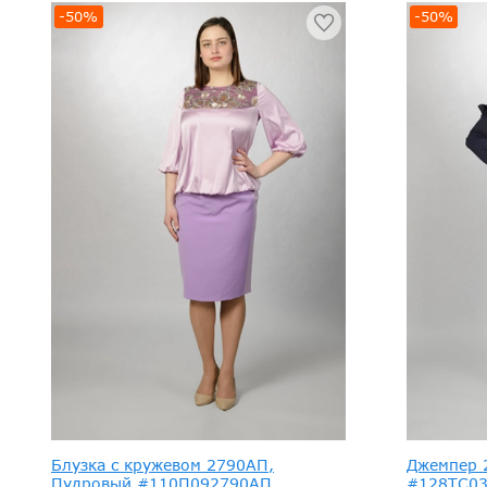
-50%
-50%
Блузка с кружевом 2790АП,
Джемпер 
Пудровый #110П092790АП
#128ТС0