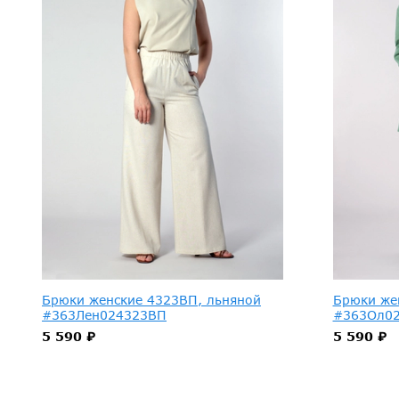
Брюки женские 4323ВП, льняной
Брюки же
#363Лен024323ВП
#363Ол0
5 590 ₽
5 590 ₽