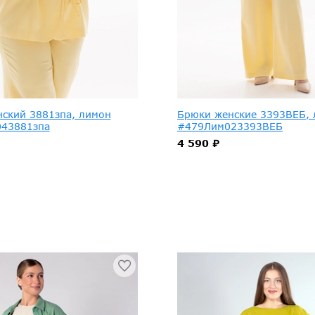
нский 3881зпа, лимон
Брюки женские 3393ВЕБ,
43881зпа
#479Лим023393ВЕБ
4 590 ₽