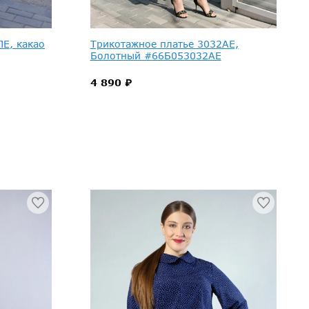
Е, какао
Трикотажное платье 3032АЕ,
Болотный #66Б053032АЕ
4 890 ₽