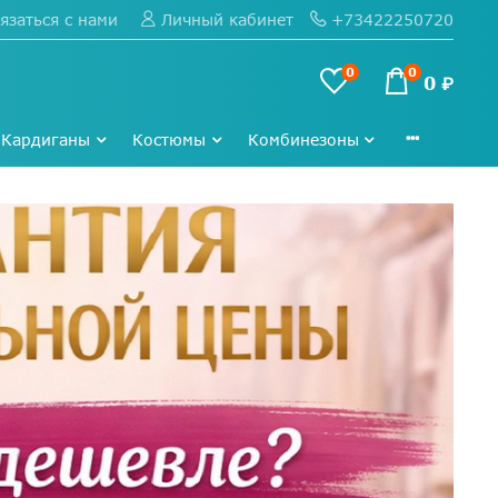
язаться с нами
+73422250720
Личный кабинет
0
0
0 ₽
Кардиганы
Костюмы
Комбинезоны