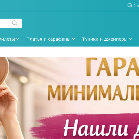
Св
жилеты
Платья и сарафаны
Туники и джемперы