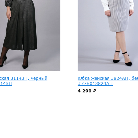
ская 3114ЗП, черный
Юбка женская 3824АП, бе
114ЗП
#77Б013824АП
4 290 ₽