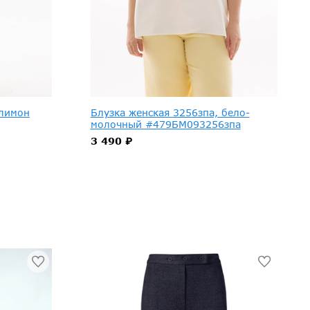
 лимон
Блузка женская 3256зпа, бело-
молочный #479БМ093256зпа
3 490 ₽