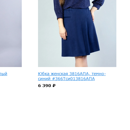
лый
Юбка женская 3816АПА, темно-
синий #366Тси013816АПА
6 390 ₽