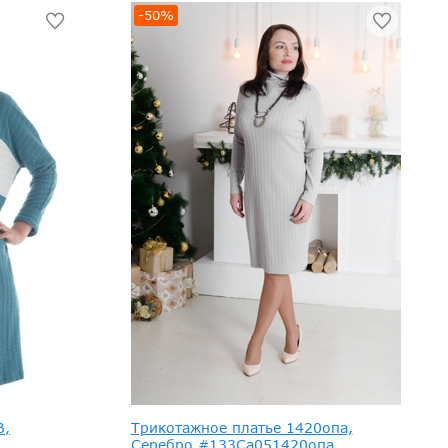
-50%
В,
Трикотажное платье 1420опа,
Серебро #133Са051420опа