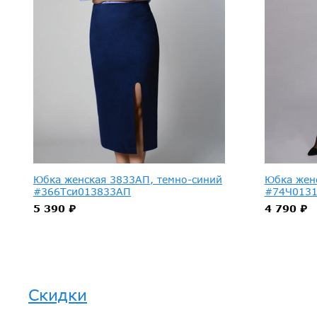
Юбка женская 3833АП, темно-синий
Юбка жен
#366Тси013833АП
#74Ч013
5 390 ₽
4 790 ₽
Скидки