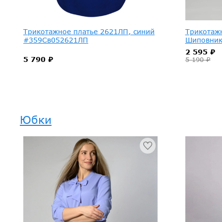
Трикотажное платье 2621ЛП, синий
Трикотаж
#359Св052621ЛП
Шиповни
2 595 ₽
5 790 ₽
5 190 ₽
Юбки