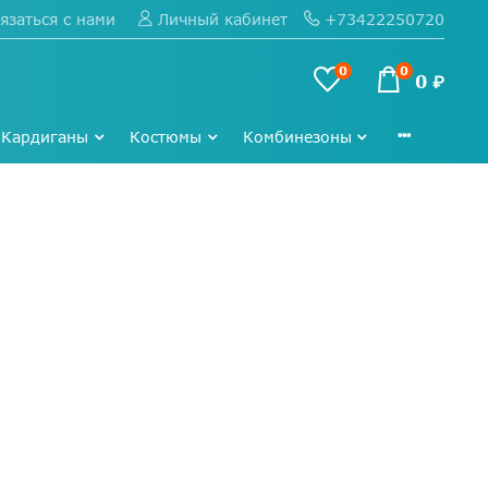
язаться с нами
+73422250720
Личный кабинет
0
0
0 ₽
Кардиганы
Костюмы
Комбинезоны