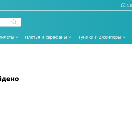
Св
жилеты
Платья и сарафаны
Туники и джемперы
йдено