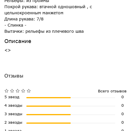
Рельефы: из проймы
Покрой рукава: втачной одношовный , с
цельнокроенным манжетом
Длина рукава: 7/8
- Спинка -
Вытачки: рельефы из плечевого шва
Описание
<>
Отзывы
Всего отзывов
5 звезд
0
4 звезды
0
3 звезды
0
2 звезды
0
1 звезда
0