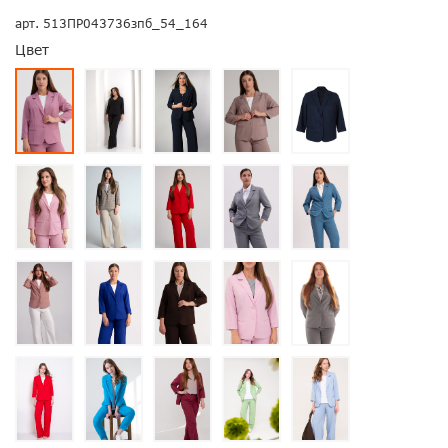
арт.
513ПР043736зпб_54_164
Цвет