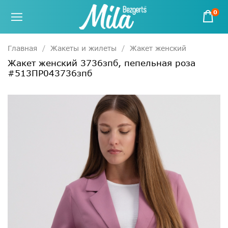
0
Главная
Жакеты и жилеты
Жакет женский
Жакет женский 3736зпб, пепельная роза
#513ПР043736зпб