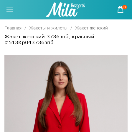
0
Главная
Жакеты и жилеты
Жакет женский
Жакет женский 3736зпб, красный
#513Кр043736зпб