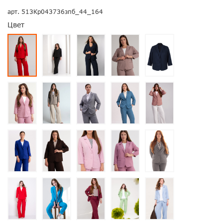
арт.
513Кр043736зпб_44_164
Цвет