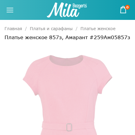
0
Главная
Платья и сарафаны
Платье женское
Платье женское 857з, Амарант #259Ам05857з