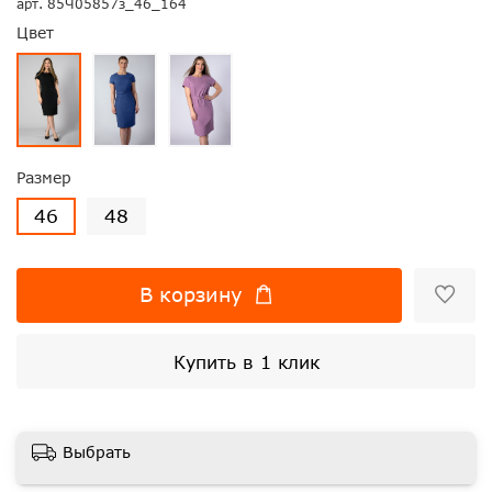
арт.
85Ч05857з_46_164
Цвет
Размер
46
48
В корзину
Купить в 1 клик
Выбрать