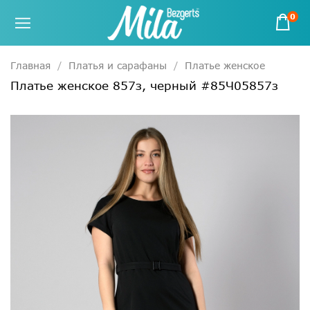
0
Главная
Платья и сарафаны
Платье женское
Платье женское 857з, черный #85Ч05857з