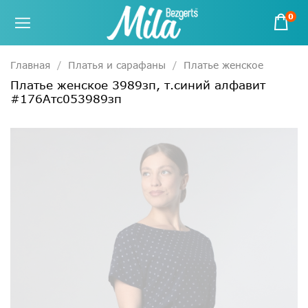
0
Главная
Платья и сарафаны
Платье женское
Платье женское 3989зп, т.синий алфавит
#176Атс053989зп