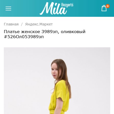
0
Главная
Яндекс.Маркет
Платье женское 3989зп, оливковый
#526Ол053989зп