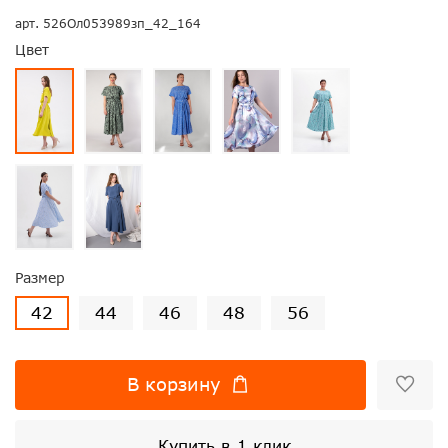
арт.
526Ол053989зп_42_164
Цвет
Размер
42
44
46
48
56
В корзину
Купить в 1 клик