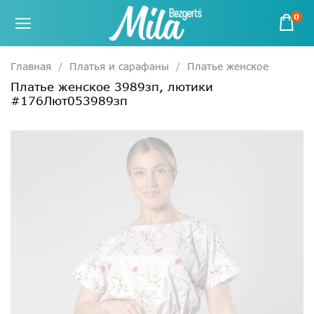
0
Главная
Платья и сарафаны
Платье женское
Платье женское 3989зп, лютики
#176Лют053989зп