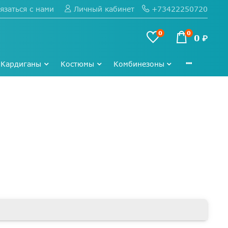
язаться с нами
+73422250720
Личный кабинет
0
0
0 ₽
Кардиганы
Костюмы
Комбинезоны