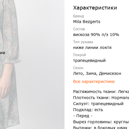
Характеристики
Бренд
Mila Bezgerts
Состав
вискоза 90% п/э 10%
Тип рукава
ниже линии локтя
чии
Покрой
трапецевидный
Сезон
Лето, Зима, Демисезон
Все характеристики
Растяжимость ткани: Легк
Плотность ткани: Нормал
Силуэт: трапецевидный
Подклад: есть
- Перед -
Вырез горловины: круглы
Вытачки: в боковых швах