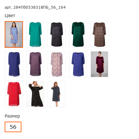
арт.
284Пб053831ВПБ_56_164
Цвет
Размер
56