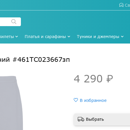
Св
жилеты
Платья и сарафаны
Туники и джемперы
иний #461ТС023667зп
4 290 ₽
В избранное
Выбрать