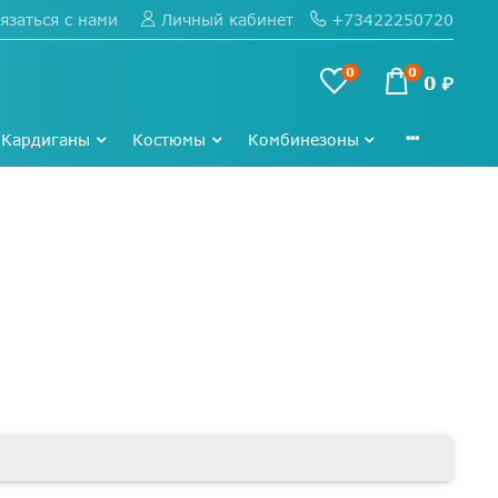
язаться с нами
+73422250720
Личный кабинет
0
0
0 ₽
Кардиганы
Костюмы
Комбинезоны