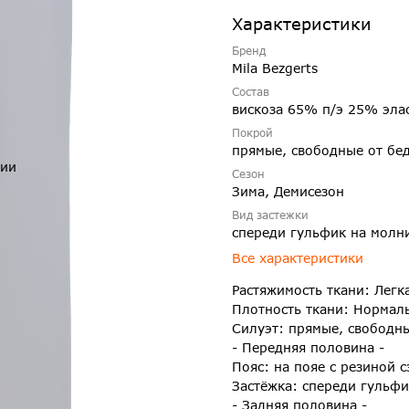
Характеристики
Бренд
Mila Bezgerts
Состав
вискоза 65% п/э 25% эла
Покрой
прямые, свободные от бе
чии
Сезон
Зима, Демисезон
Вид застежки
спереди гульфик на молн
Все характеристики
Растяжимость ткани: Легк
Плотность ткани: Нормал
Силуэт: прямые, свободн
- Передняя половина -
Пояс: на пояе с резиной с
Застёжка: спереди гульф
- Задняя половина -