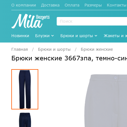
О компании
Доставка
Оплата
Размеры
Контакты
Новинки
Блузки
Брюки и шорты
Жакеты и 
Главная
Брюки и шорты
Брюки женские
Брюки женские 3667зпа, темно-с