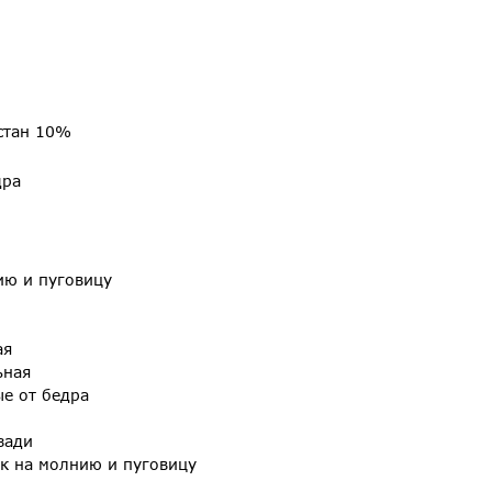
стан 10%
дра
ию и пуговицу
ая
ьная
ые от бедра
зади
ик на молнию и пуговицу