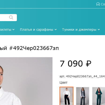
Св
жилеты
Платья и сарафаны
Туники и джемперы
ный #492Чер023667зп
7 090 ₽
арт.
492Чер023667зп_44_164
Цвет