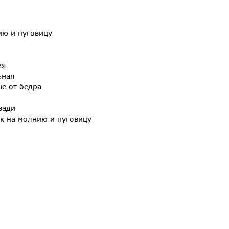
ию и пуговицу
ая
ьная
ые от бедра
зади
ик на молнию и пуговицу