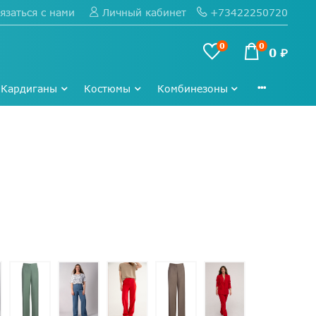
язаться с нами
+73422250720
Личный кабинет
0
0
0 ₽
Кардиганы
Костюмы
Комбинезоны