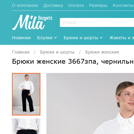
О компании
Доставка
Оплата
Размеры
Контакты
Новинки
Блузки
Брюки и шорты
Жакеты и 
Главная
Брюки и шорты
Брюки женские
Брюки женские 3667зпа, черниль