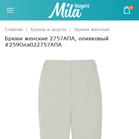
0
Главная
Брюки и шорты
Брюки женские
Брюки женские 2757АПА, оливковый
#259Ола022757АПА