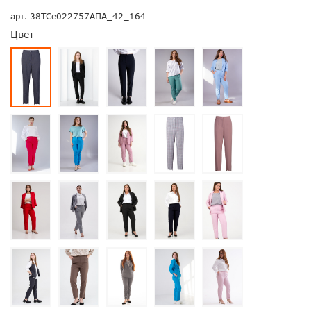
арт.
38ТСе022757АПА_42_164
Цвет