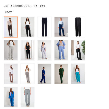
арт.
522Кор0204Л_46_164
Цвет