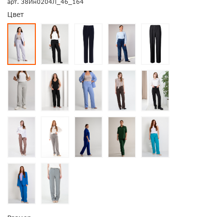
арт.
38Ин0204Л_46_164
Цвет