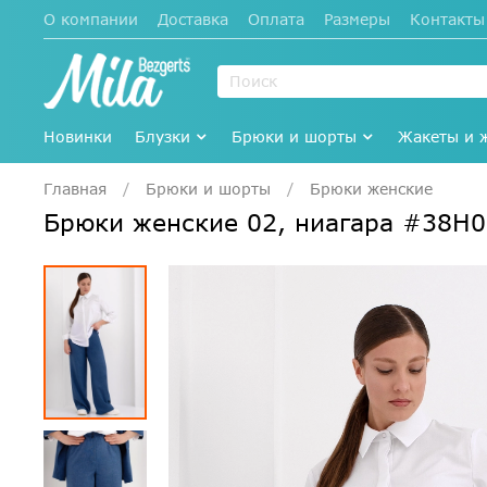
О компании
Доставка
Оплата
Размеры
Контакты
Новинки
Блузки
Брюки и шорты
Жакеты и 
Главная
Брюки и шорты
Брюки женские
Брюки женские 02, ниагара #38Н