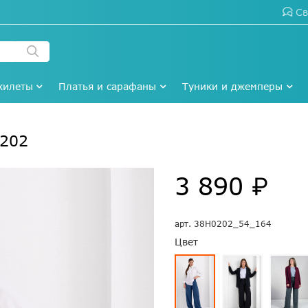
Св
жилеты
Платья и сарафаны
Туники и джемперы
0202
3 890 ₽
арт.
38Н0202_54_164
Цвет