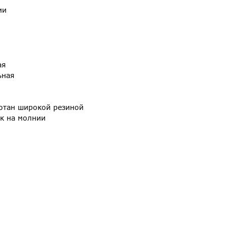
ии
ая
ьная
ботан широкой резиной
ик на молнии