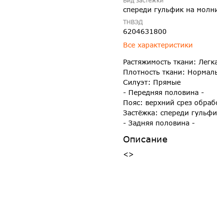
спереди гульфик на молн
ТНВЭД
6204631800
Все характеристики
Растяжимость ткани: Легк
Плотность ткани: Нормал
Силуэт: Прямые
- Передняя половина -
Пояс: верхний срез обра
Застёжка: спереди гульф
- Задняя половина -
Описание
<>