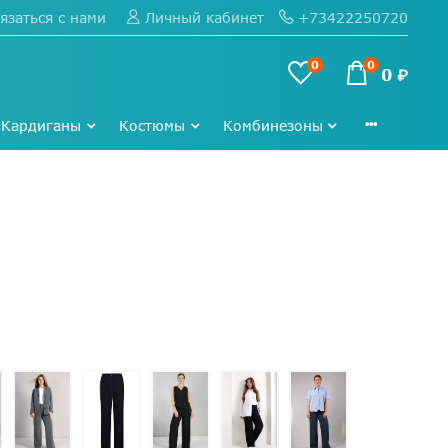
язаться с нами
+73422250720
Личный кабинет
0
0
0 ₽
Кардиганы
Костюмы
Комбинезоны