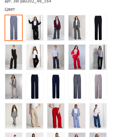
арт.
38Гра0202_48_164
Цвет