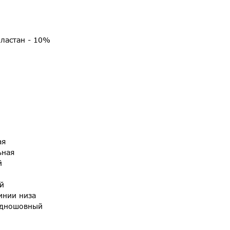
эластан - 10%
ая
ьная
й
й
инии низа
одношовный