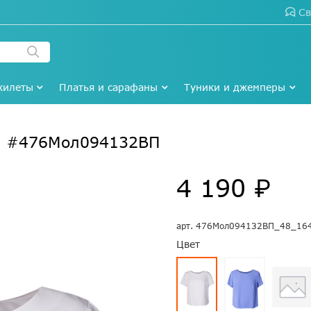
Св
жилеты
Платья и сарафаны
Туники и джемперы
й #476Мол094132ВП
4 190 ₽
арт.
476Мол094132ВП_48_16
Цвет