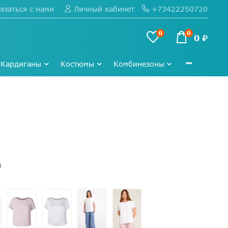
язаться с нами
+73422250720
Личный кабинет
0
0
0 ₽
Кардиганы
Костюмы
Комбинезоны
4