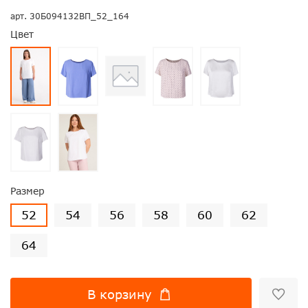
арт.
30Б094132ВП_52_164
Цвет
Размер
52
54
56
58
60
62
64
В корзину