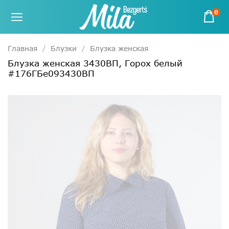
0
Главная
Блузки
Блузка женская
Блузка женская 3430ВП, Горох белый
#176ГБе093430ВП