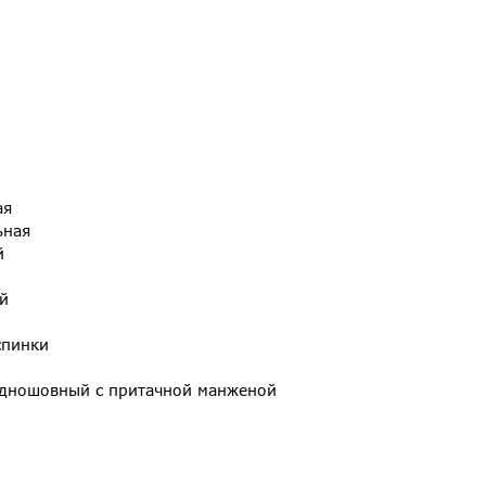
ая
ьная
й
й
спинки
одношовный с притачной манженой