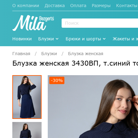
О компании
Доставка
Оплата
Размеры
Контакты
Новинки
Блузки
Брюки и шорты
Жакеты и 
Главная
Блузки
Блузка женская
Блузка женская 3430ВП, т.синий 
-30%