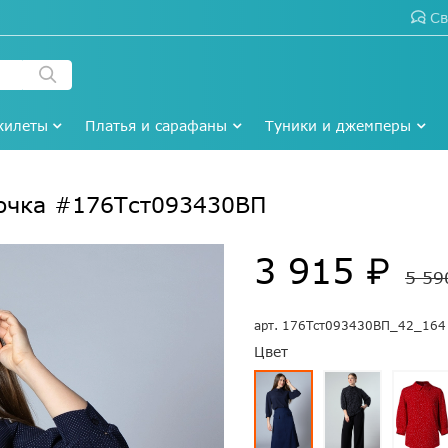
Св
жилеты
Платья и сарафаны
Туники и джемперы
точка #176Тст093430ВП
3 915 ₽
5 59
арт.
176Тст093430ВП_42_164
Цвет