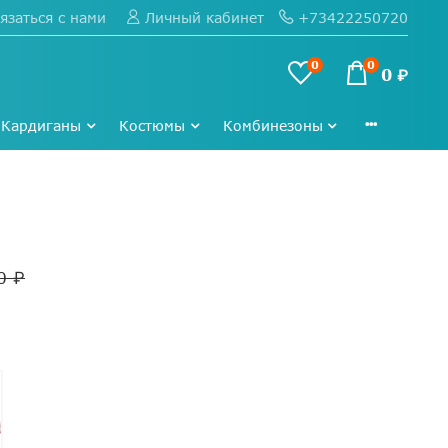
язаться с нами
+73422250720
Личный кабинет
0
0
0 ₽
Кардиганы
Костюмы
Комбинезоны
0 ₽