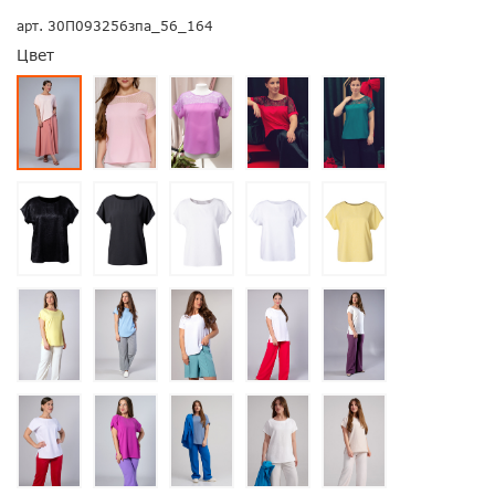
арт.
30П093256зпа_56_164
Цвет