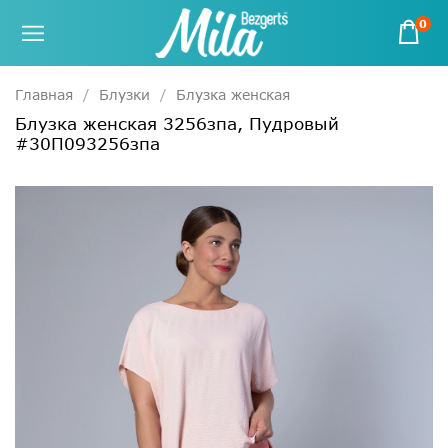
0
Главная
Блузки
Блузка женская
Блузка женская 3256зпа, Пудровый
#30П093256зпа