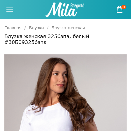
0
Главная
Блузки
Блузка женская
Блузка женская 3256зпа, белый
#30Б093256зпа