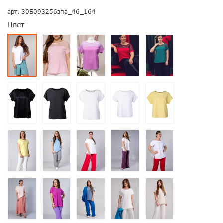
арт.
30Б093256зпа_46_164
Цвет