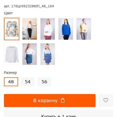
арт.
176Цг092328ЮП_48_164
Цвет
Размер
48
54
56
В корзину
Купить в 1 клик