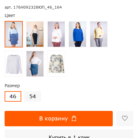
арт.
176Н092328ЮП_46_164
Цвет
Размер
46
54
В корзину
Купить в 1 клик