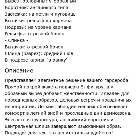
Вырез горловины: V-образный
Воротник: английкого типа
Застежка: на петли и пуговицы
Вытачки: рельеф до кармана
Подрезы: на уровне кармана
Рельефы: отрезной бочок
- Спинка -
Вытачки: отрезной бочок
Шлица (разрез): средний шов
В подрезе карман 'в рамку'
Описание
Представляем элегантное решение вашего гардероба!
Прямой покрой жакета подчеркнёт фигуру, а v-
образный вырез добавит женственности. Идеален для
повседневных образов, деловых встреч и праздничных
мероприятий. Лёгкий габардин меланж обеспечивает
комфорт в летний зной и прохладные дни демисезона.
Элегантная фурнитура, английский воротник и
центральная шлица завершают изысканный образ.
Подходит для тех, кто ценит стиль и удобство!