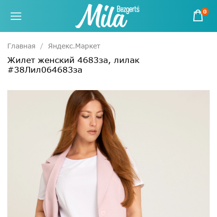
0
Главная
Яндекс.Маркет
Жилет женский 4683за, лилак
#38Лил064683за