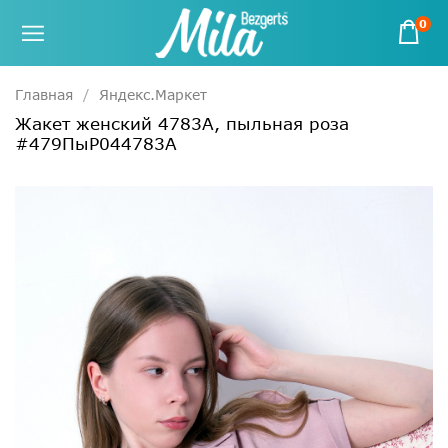
0
Главная
Яндекс.Маркет
Жакет женский 4783А, пыльная роза
#479ПыР044783А