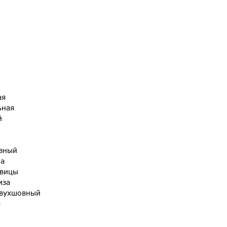
ая
ьная
й
азный
па
овицы
иза
двухшовный
я