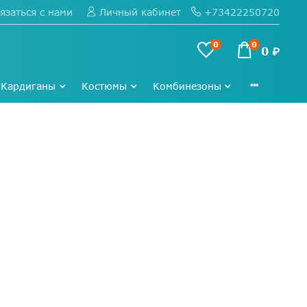
язаться с нами
+73422250720
Личный кабинет
0
0
0 ₽
Кардиганы
Костюмы
Комбинезоны