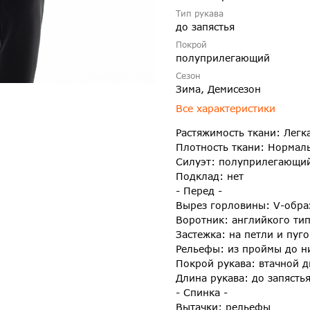
Тип рукава
до запястья
Покрой
полуприлегающий
Сезон
Зима, Демисезон
Все характеристики
Растяжимость ткани: Легк
Плотность ткани: Нормал
Силуэт: полуприлегающи
Подклад: нет
- Перед -
Вырез горловины: V-обр
Воротник: английкого ти
Застежка: на петли и пуг
Рельефы: из проймы до н
Покрой рукава: втачной 
Длина рукава: до запясть
- Спинка -
Вытачки: рельефы