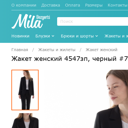
О компании
Доставка
Оплата
Размеры
Контакты
Новинки
Блузки
Брюки и шорты
Жакеты и 
Главная
Жакеты и жилеты
Жакет женский
Жакет женский 4547зп, черный #