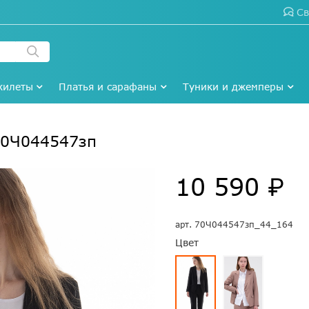
Св
жилеты
Платья и сарафаны
Туники и джемперы
70Ч044547зп
10 590 ₽
арт.
70Ч044547зп_44_164
Цвет