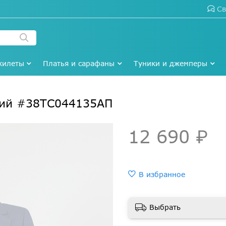
Св
жилеты
Платья и сарафаны
Туники и джемперы
ний #38ТС044135АП
12 690 ₽
В избранное
Выбрать