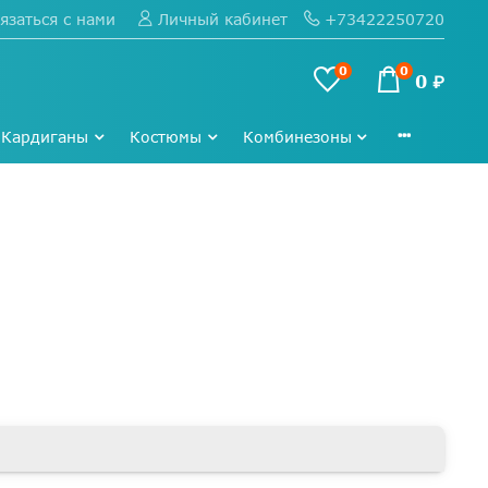
язаться с нами
+73422250720
Личный кабинет
0
0
0 ₽
Кардиганы
Костюмы
Комбинезоны