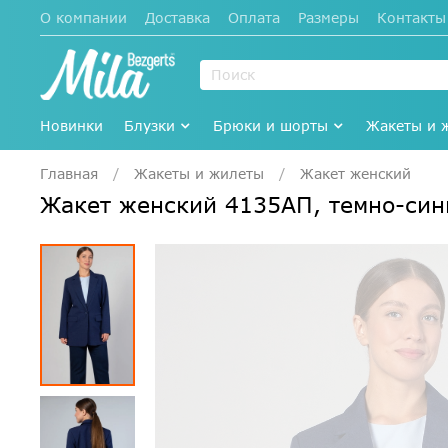
О компании
Доставка
Оплата
Размеры
Контакты
Новинки
Блузки
Брюки и шорты
Жакеты и 
Главная
Жакеты и жилеты
Жакет женский
Жакет женский 4135АП, темно-си