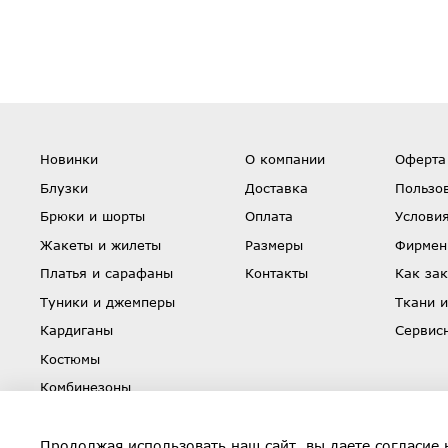
Новинки
О компании
Оферта
Блузки
Доставка
Пользо
Брюки и шорты
Оплата
Условия
Жакеты и жилеты
Размеры
Фирмен
Платья и сарафаны
Контакты
Как зак
Туники и джемперы
Ткани и
Кардиганы
Сервис
Костюмы
Комбинезоны
Юбки
Скидки
Продолжая использовать наш сайт, вы даете согласие 