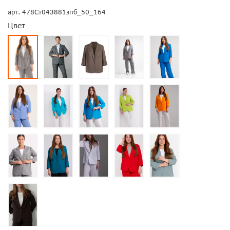
арт.
478Ст043881зпб_50_164
Цвет