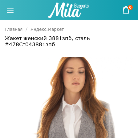
0
Главная
Яндекс.Маркет
Жакет женский 3881зпб, сталь
#478Ст043881зпб