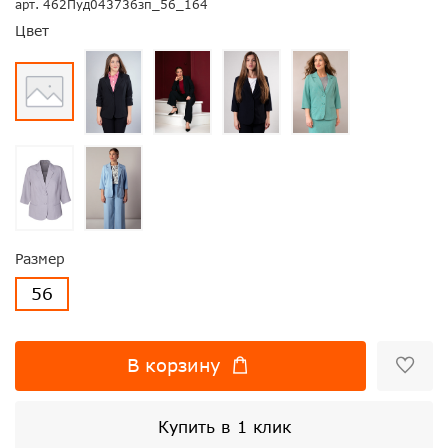
арт.
462Пуд043736зп_56_164
Цвет
Размер
56
В корзину
Купить в 1 клик