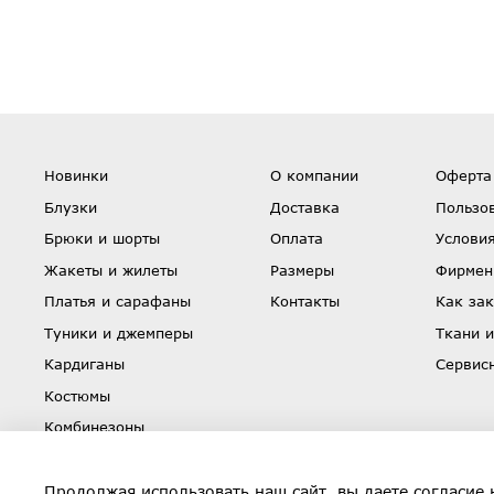
Новинки
О компании
Оферта
Блузки
Доставка
Пользо
Брюки и шорты
Оплата
Условия
Жакеты и жилеты
Размеры
Фирмен
Платья и сарафаны
Контакты
Как зак
Туники и джемперы
Ткани и
Кардиганы
Сервис
Костюмы
Комбинезоны
Юбки
Скидки
Продолжая использовать наш сайт, вы даете согласие 