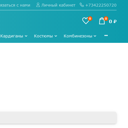
язаться с нами
+73422250720
Личный кабинет
0
0
0 ₽
Кардиганы
Костюмы
Комбинезоны