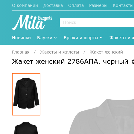
О компании
Доставка
Оплата
Размеры
Контакты
Новинки
Блузки
Брюки и шорты
Жакеты и 
Главная
Жакеты и жилеты
Жакет женский
Жакет женский 2786АПА, черный