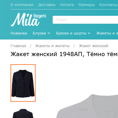
О компании
Доставка
Оплата
Размеры
Контакты
Новинки
Блузки
Брюки и шорты
Жакеты и 
Главная
Жакеты и жилеты
Жакет женский
Жакет женский 1948АП, Тёмно тё