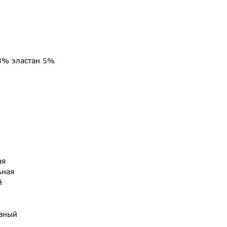
3% эластан 5%
ая
ьная
й
азный