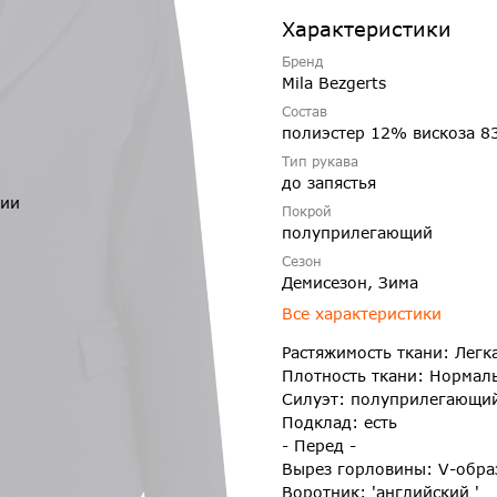
Характеристики
Бренд
Mila Bezgerts
Состав
полиэстер 12% вискоза 8
Тип рукава
до запястья
чии
Покрой
полуприлегающий
Сезон
Демисезон, Зима
Все характеристики
Растяжимость ткани: Легк
Плотность ткани: Нормал
Силуэт: полуприлегающи
Подклад: есть
- Перед -
Вырез горловины: V-обр
Воротник: 'английский '