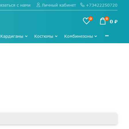
язаться с нами
+73422250720
Личный кабинет
0
0
0 ₽
Кардиганы
Костюмы
Комбинезоны