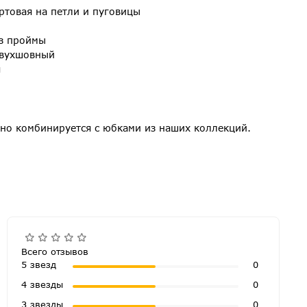
ртовая на петли и пуговицы
з проймы
двухшовный
я
сно комбинируется с юбками из наших коллекций.
Всего отзывов
5 звезд
0
4 звезды
0
3 звезды
0