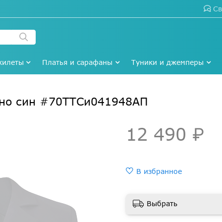
Св
жилеты
Платья и сарафаны
Туники и джемперы
мно син #70ТТСи041948АП
12 490 ₽
В избранное
Выбрать