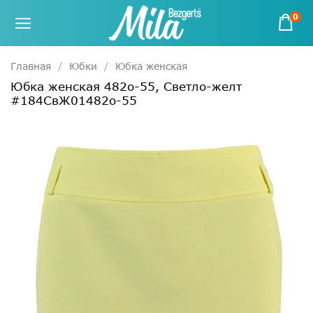
0
Главная
Юбки
Юбка женская
Юбка женская 482о-55, Светло-желт
#184СвЖ01482о-55