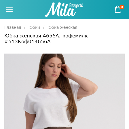
0
Главная
Юбки
Юбка женская
Юбка женская 4656А, кофемилк
#513Коф014656А