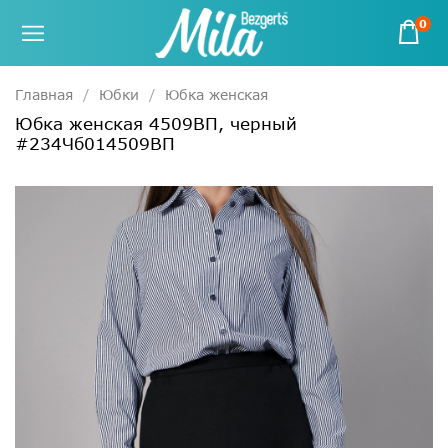
0
Главная
Юбки
Юбка женская
Юбка женская 4509ВП, черный
#234Чб014509ВП