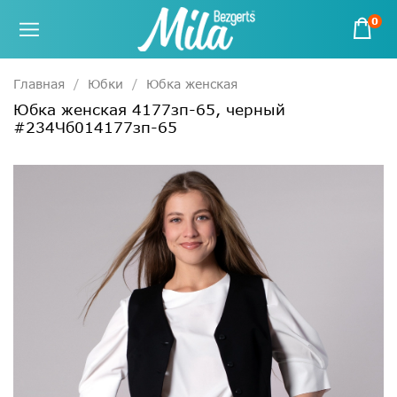
0
Главная
Юбки
Юбка женская
Юбка женская 4177зп-65, черный
#234Чб014177зп-65