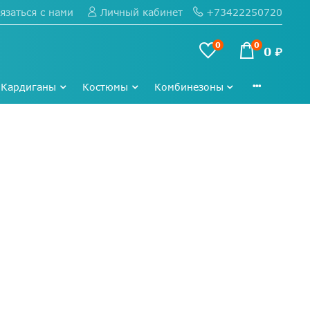
язаться с нами
+73422250720
Личный кабинет
0
0
0 ₽
Кардиганы
Костюмы
Комбинезоны