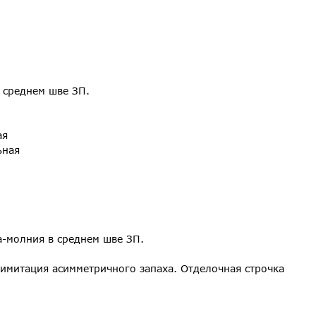
 среднем шве ЗП.
ая
ьная
а-молния в среднем шве ЗП.
имитация асимметричного запаха. Отделочная строчка