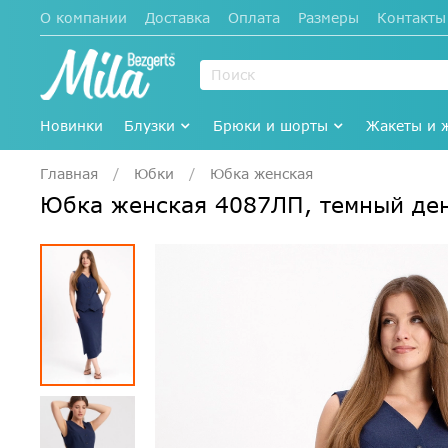
О компании
Доставка
Оплата
Размеры
Контакты
Новинки
Блузки
Брюки и шорты
Жакеты и 
Главная
Юбки
Юбка женская
Юбка женская 4087ЛП, темный д