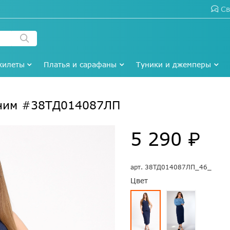
Св
жилеты
Платья и сарафаны
Туники и джемперы
еним #38ТД014087ЛП
5 290 ₽
арт.
38ТД014087ЛП_46_
Цвет