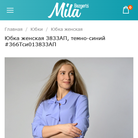
0
Главная
Юбки
Юбка женская
Юбка женская 3833АП, темно-синий
#366Тси013833АП