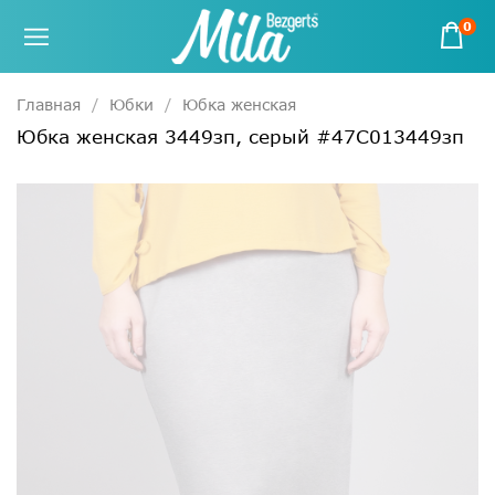
0
Главная
Юбки
Юбка женская
Юбка женская 3449зп, серый #47С013449зп