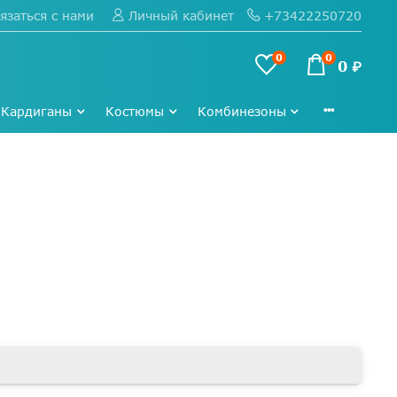
язаться с нами
+73422250720
Личный кабинет
0
0
0 ₽
Кардиганы
Костюмы
Комбинезоны