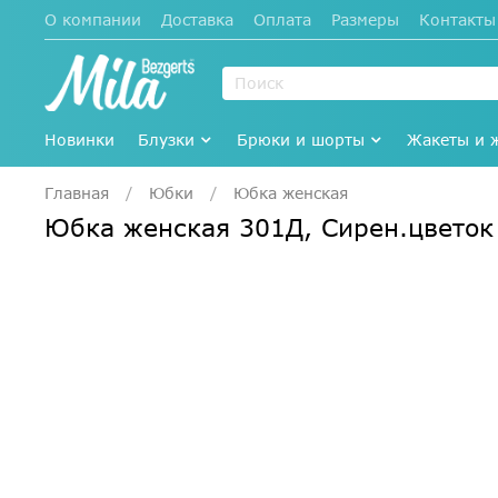
О компании
Доставка
Оплата
Размеры
Контакты
Новинки
Блузки
Брюки и шорты
Жакеты и 
Главная
Юбки
Юбка женская
Юбка женская 301Д, Сирен.цвето