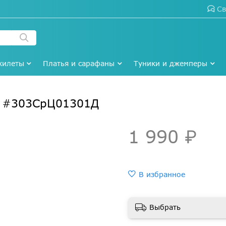
Св
жилеты
Платья и сарафаны
Туники и джемперы
к #303СрЦ01301Д
1 990 ₽
В избранное
Выбрать