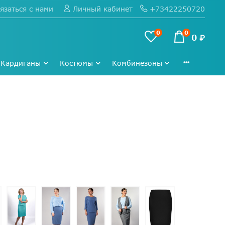
язаться с нами
+73422250720
Личный кабинет
0
0
0 ₽
Кардиганы
Костюмы
Комбинезоны