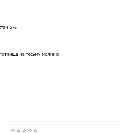
стан 5%
олотнища на тесьму молнию