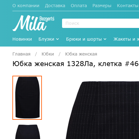
О компании
Доставка
Оплата
Размеры
Контакты
Новинки
Блузки
Брюки и шорты
Жакеты и 
Главная
Юбки
Юбка женская
Юбка женская 1328Ла, клетка #4