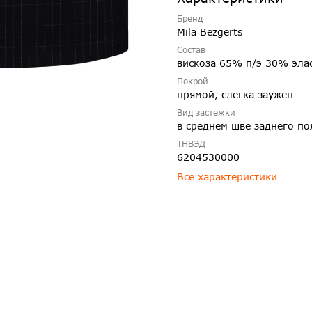
Бренд
Mila Bezgerts
Состав
вискоза 65% п/э 30% эла
Покрой
прямой, слегка заужен
Вид застежки
в среднем шве заднего п
ТНВЭД
6204530000
Все характеристики