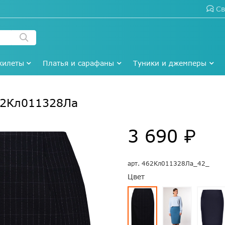
Св
жилеты
Платья и сарафаны
Туники и джемперы
62Кл011328Ла
3 690 ₽
арт.
462Кл011328Ла_42_
Цвет