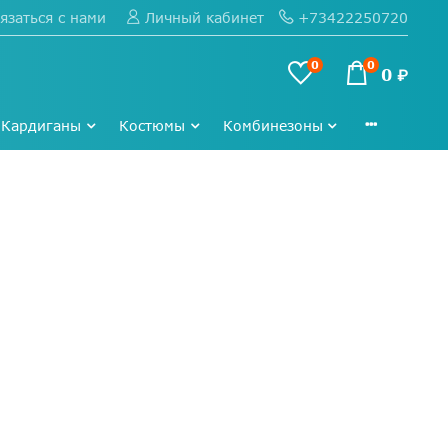
язаться с нами
+73422250720
Личный кабинет
0
0
0 ₽
Кардиганы
Костюмы
Комбинезоны