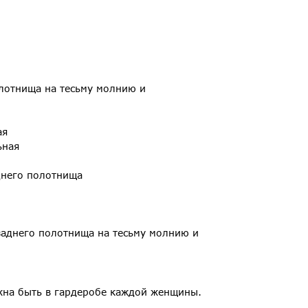
олотнища на тесьму молнию и
ая
ьная
днего полотнища
заднего полотнища на тесьму молнию и
жна быть в гардеробе каждой женщины.