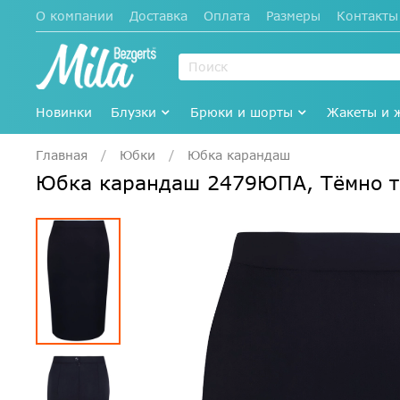
О компании
Доставка
Оплата
Размеры
Контакты
Новинки
Блузки
Брюки и шорты
Жакеты и 
Главная
Юбки
Юбка карандаш
Юбка карандаш 2479ЮПА, Тёмно 