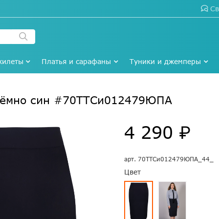
Св
жилеты
Платья и сарафаны
Туники и джемперы
тёмно син #70ТТСи012479ЮПА
4 290 ₽
арт.
70ТТСи012479ЮПА_44_
Цвет