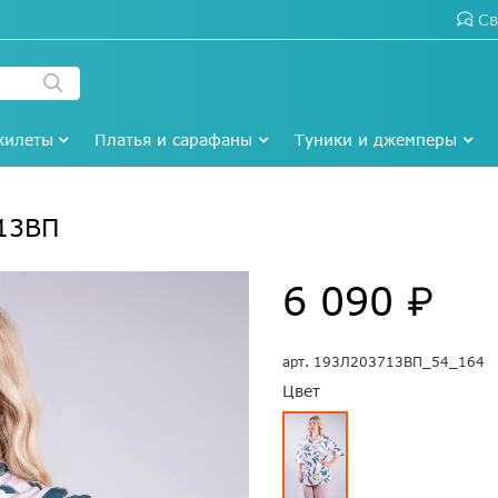
Св
жилеты
Платья и сарафаны
Туники и джемперы
13ВП
6 090 ₽
арт.
193Л203713ВП_54_164
Цвет