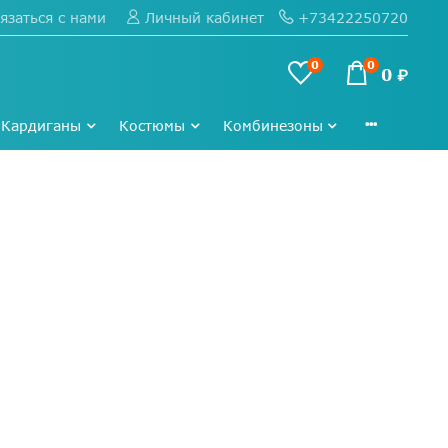
язаться с нами
+73422250720
Личный кабинет
0
0
0 ₽
Кардиганы
Костюмы
Комбинезоны