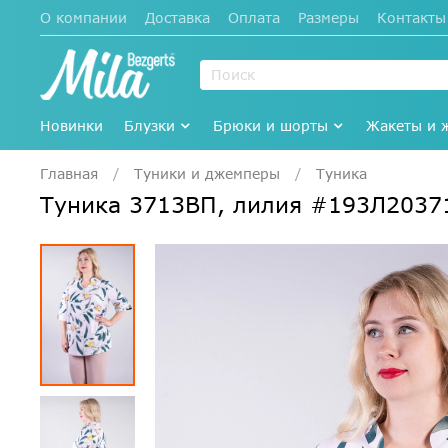
О компании
Доставка
Оплата
Размеры
Контакты
Новинки
Блузки
Брюки и шорты
Жакеты и 
Главная
Туники и джемперы
Туника
Туника 3713ВП, лилия #193Л2037