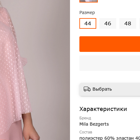
Размер
44
46
48
Выбрать
Характеристики
Бренд
Mila Bezgerts
Состав
полиэстер 60% эластан 