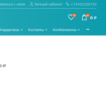
язаться с нами
+73422250720
Личный кабинет
0
0
0 ₽
Кардиганы
Костюмы
Комбинезоны
0 ₽