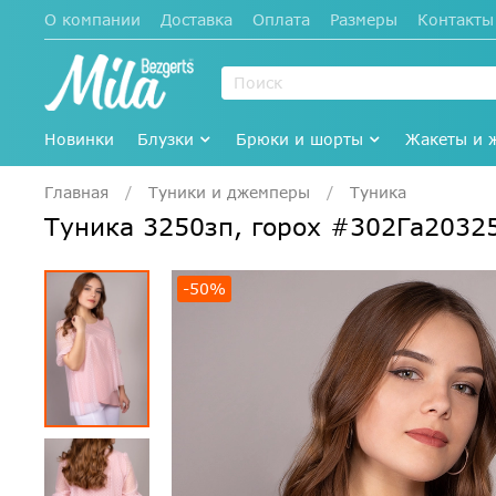
О компании
Доставка
Оплата
Размеры
Контакты
Новинки
Блузки
Брюки и шорты
Жакеты и 
Главная
Туники и джемперы
Туника
Туника 3250зп, горох #302Га2032
-50%