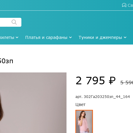
Св
жилеты
Платья и сарафаны
Туники и джемперы
50зп
2 795 ₽
5 59
арт.
302Га203250зп_44_164
Цвет